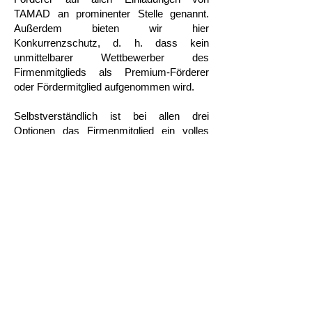
TAMAD an prominenter Stelle genannt.
Außerdem bieten wir hier
Konkurrenzschutz, d. h. dass kein
unmittelbarer Wettbewerber des
Firmenmitglieds als Premium-Förderer
oder Fördermitglied aufgenommen wird.
Selbstverständlich ist bei allen drei
Optionen das Firmenmitglied ein volles
Mitglied unseres Freundeskreises.
Hier können Sie unser Formular für die
Anmeldung zu einer Firmen- und
Fördermitgliedschaften downloaden:
Antrag auf Mitgliedschaft
IMPRESSUM
SPENDEN