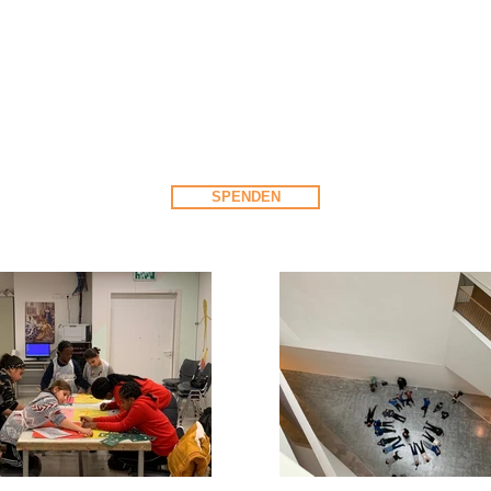
s Tel Aviv Museum of Art verfügt darüber hinaus über weitere Projekt
er Abteilungsleiterin Shani Almog in Kontakt, um weitere förderungswürdi
orhaben weiter zu finanzieren und auszubauen.
und darüber hinausgehende Fördermöglichkeiten für Unternehmen an
SPENDEN