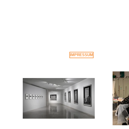
Die Abteilung für Museumspädagogik de
Unser Verein steht kontinuierlich mit d
Unterstützung helfen Sie uns, dieses V
Wir bieten auch
Firmenmitgliedschaften
IMPRESSUM