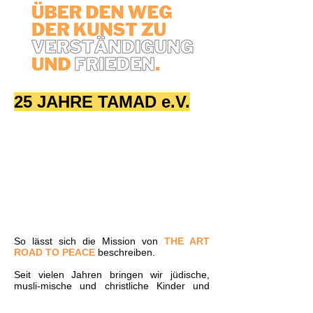
25 JAHRE TAMAD e.V.
So lässt sich die Mission von
THE ART
ROAD TO PEACE
beschreiben.
Seit vielen Jahren bringen wir jüdische,
musli
-
mische und christliche Kinder und
Jugendliche aller sozialen Schichten im
Museum zusammen, um gemeinsam die