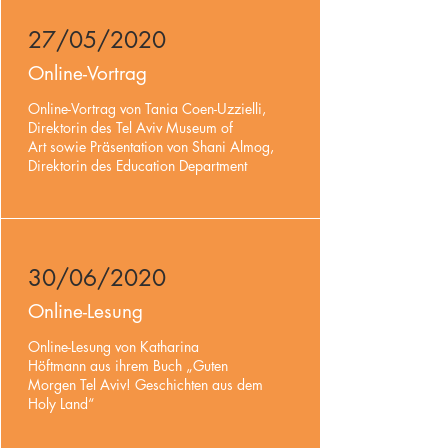
27/05/2020
Online-Vortrag
Online-Vortrag von Tania Coen-Uzzielli,
Direktorin des Tel Aviv Museum of
Art sowie Präsentation von Shani Almog,
Direktorin des Education Department
30/06/2020
Online-Lesung
Online-Lesung von Katharina
Höftmann aus ihrem Buch „Guten
Morgen Tel Aviv! Geschichten aus dem
Holy Land“