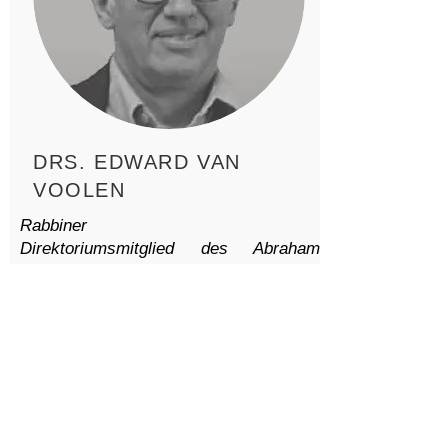
DRS. EDWARD VAN
VOOLEN
Rabbiner
Direktoriumsmitglied des Abraham
Geiger Kollegs, Potsdam
Ehemaliger Kurator des Joods
Historisch Museum, Amsterdam
TAMAD, Liebe auf den ersten Blick. Ich
liebe das
Tel Aviv Museum of Art
!
THE
ART ROAD TO PEACE
ist ein kleines
aber feines Projekt, weil jüdische und